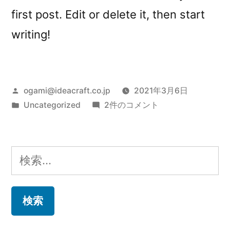
first post. Edit or delete it, then start
writing!
投
ogami@ideacraft.co.jp
2021年3月6日
稿
カ
Hello
Uncategorized
2件のコメント
者:
テ
world!
ゴ
へ
リ
の
検
ー:
索: