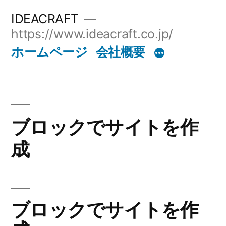
コ
IDEACRAFT
ン
https://www.ideacraft.co.jp/
テ
ホームページ
会社概要
ン
ツ
へ
ブロックでサイトを作
ス
成
キ
ッ
プ
ブロックでサイトを作